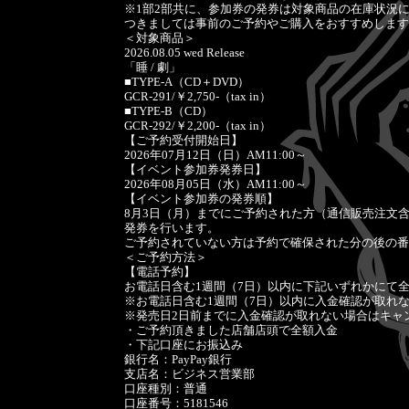
※1部2部共に、参加券の発券は対象商品の在庫状況
つきましては事前のご予約やご購入をおすすめします
＜対象商品＞
2026.08.05 wed Release
「睡 / 劇」
■TYPE-A（CD＋DVD）
GCR-291/￥2,750-（tax in）
■TYPE-B（CD）
GCR-292/￥2,200-（tax in）
【ご予約受付開始日】
2026年07月12日（日）AM11:00～
【イベント参加券発券日】
2026年08月05日（水）AM11:00～
【イベント参加券の発券順】
8月3日（月）までにご予約された方（通信販売注文
発券を行います。
ご予約されていない方は予約で確保された分の後の番
＜ご予約方法＞
【電話予約】
お電話日含む1週間（7日）以内に下記いずれかにて
※お電話日含む1週間（7日）以内に入金確認が取れ
※発売日2日前までに入金確認が取れない場合はキャ
・ご予約頂きました店舗店頭で全額入金
・下記口座にお振込み
銀行名：PayPay銀行
支店名：ビジネス営業部
口座種別：普通
口座番号：5181546