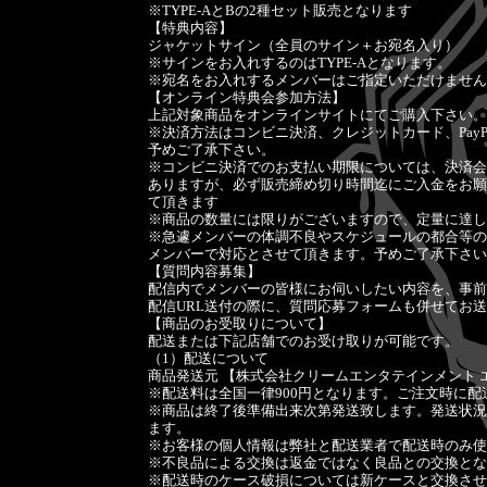
※TYPE-AとBの2種セット販売となります
【特典内容】
ジャケットサイン（全員のサイン＋お宛名入り）
※サインをお入れするのはTYPE-Aとなります。
※宛名をお入れするメンバーはご指定いただけません
【オンライン特典会参加方法】
上記対象商品をオンラインサイトにてご購入下さい。
※決済方法はコンビニ決済、クレジットカード、Pay
予めご了承下さい。
※コンビニ決済でのお支払い期限については、決済会
ありますが、必ず販売締め切り時間迄にご入金をお願
て頂きます
※商品の数量には限りがございますので、定量に達し
※急遽メンバーの体調不良やスケジュールの都合等の
メンバーで対応とさせて頂きます。予めご了承下さい
【質問内容募集】
配信内でメンバーの皆様にお伺いしたい内容を、事前
配信URL送付の際に、質問応募フォームも併せてお
【商品のお受取りについて】
配送または下記店舗でのお受け取りが可能です。
（1）配送について
商品発送元 【株式会社クリームエンタテインメント 
※配送料は全国一律900円となります。ご注文時に
※商品は終了後準備出来次第発送致します。発送状況
ます。
※お客様の個人情報は弊社と配送業者で配送時のみ使
※不良品による交換は返金ではなく良品との交換とな
※配送時のケース破損については新ケースと交換させ