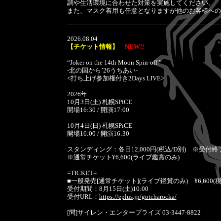
調や生活環境に合わせた対策を実施してください。
また、マスク着用も任意となりますが他のお客様への
2026.08.04
【チケット情報】
NEW!!
“Joker on the 14th Moon Spin-off ”
-北の国から’26うちあい-
<打ち上げ参加権付き2Days LIVE>
2026年
10月3日(土) 札幌SPiCE
開場16:30 / 開演17:00
10月4日(日) 札幌SPiCE
開場16:00 / 開演16:30
スタンディング：各日12,000円(税込/D別) ※受付終
※通常チケット¥6,600(ライブ鑑賞のみ)
=TICKET=
■一般発売[通常チケット](ライブ鑑賞のみ) ¥6,600(
受付期間：8月15日(土)10:00
受付URL：
https://eplus.jp/gotcharocka/
[問]サイレン・エンタープライズ 03-3447-8822