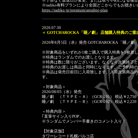
※予告なく放送日が変更、または取りやめになる場合
※radiko有料プランにより全国どこからでもお聴き
https://radiko.jp/premium/areafree-plan
2026.07.30
＜ GOTCHAROCKA 「睡／劇」 店舗購入特典のご案
2026年8月5日（水）発売 GOTCHAROCKA 
※対象商品をいずれか1枚ご購入で購入特典を1枚差
※特典はランダムでのお渡しとなります。
※特典は数に限りがございます。なくなり次第終了と
※特典のお渡しは商品と同時になります。ご予約時の
※商品は発売日前日に入荷致します。入荷次第商品の
す。
＜対象商品＞
2026/08/05（水）発売
睡／劇 （ＴＹＰＥ－Ａ）（GCR-291） 税込￥2,750
睡／劇 （ＴＹＰＥ－Ｂ）（GCR-292） 税込￥2,220
＜特典内容＞
｢直筆サイン入りPOP」
※ランダムでメンバー手書きのコメント入り！
【対象店舗】
タワーレコード札幌パルコ店