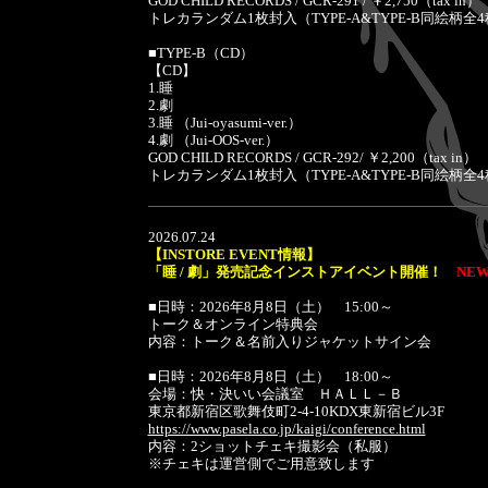
GOD CHILD RECORDS / GCR-291 / ￥2,750（tax in）
トレカランダム1枚封入（TYPE-A&TYPE-B同絵柄全
■TYPE-B（CD）
【CD】
1.睡
2.劇
3.睡 （Jui-oyasumi-ver.）
4.劇 （Jui-OOS-ver.）
GOD CHILD RECORDS / GCR-292/ ￥2,200（tax in）
トレカランダム1枚封入（TYPE-A&TYPE-B同絵柄全
2026.07.24
【INSTORE EVENT情報】
「睡 / 劇」発売記念インストアイベント開催！
NEW!
■日時：2026年8月8日（土） 15:00～
トーク＆オンライン特典会
内容：トーク＆名前入りジャケットサイン会
■日時：2026年8月8日（土） 18:00～
会場：快・決いい会議室 ＨＡＬＬ－Ｂ
東京都新宿区歌舞伎町2-4-10KDX東新宿ビル3F
https://www.pasela.co.jp/kaigi/conference.html
内容：2ショットチェキ撮影会（私服）
※チェキは運営側でご用意致します