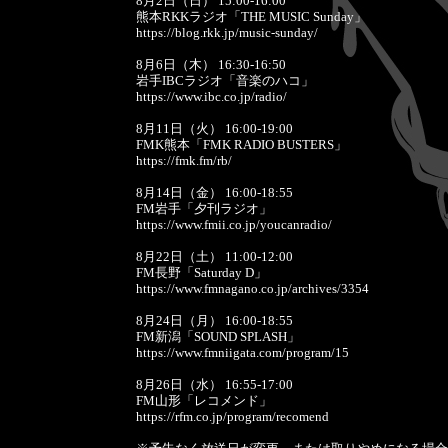
8月2日（日） 15:00-16:00
熊本RKKラジオ「THE MUSIC Sunday」
https://blog.rkk.jp/music-sunday/
8月6日（木） 16:30-16:50
岩手IBCラジオ「音楽のハコ」
https://www.ibc.co.jp/radio/
8月11日（火） 16:00-19:00
FMK熊本「FMK RADIO BUSTERS」
https://fmk.fm/rb/
8月14日（金） 16:00-18:55
FM岩手「夕刊ラジオ」
https://www.fmii.co.jp/youcanradio/
8月22日（土） 11:00-12:00
FM長野「Saturday D」
https://www.fmnagano.co.jp/archives/3354
8月24日（月） 16:00-18:55
FM新潟「SOUND SPLASH」
https://www.fmniigata.com/program/15
8月26日（水） 16:55-17:00
FM山形「レコメンド」
https://rfm.co.jp/program/recomend