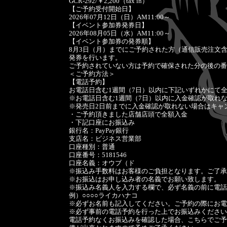
GCR-292/￥2,200（tax in）
【ご予約受付開始日】
2026年07月12日（日）AM11:00～
【イベント参加券発券日】
2026年08月05日（水）AM11:00～
【イベント参加券の発券順】
8月3日（月）までにご予約された方（通信販売注文
発券を行います。
ご予約されていない方は予約で確保された分の後の番
＜ご予約方法＞
【電話予約】
お電話日含む1週間（7日）以内に下記いずれかにて
※お電話日含む1週間（7日）以内に入金確認が取れ
※発売日2日前までに入金確認が取れない場合はキャ
・ご予約頂きました店舗店頭で全額入金
・下記口座にお振込み
銀行名：PayPay銀行
支店名：ビジネス営業部
口座種別：普通
口座番号：5181546
口座名義：オウブ（ド
※振込み手数料はお客様のご負担となります。ご了承
※お振込はお申し込み者の名義でお願い致します。
※振込み名義人を入力する欄で、必ず名義の前に電話
例）○○○○ライカハナコ
※必ずお名前も記入してください。ご予約の際にお電
※必ず事前の電話予約を行った上でお振込みください
電話予約なくお振込みを確認した場合、こちらでご予