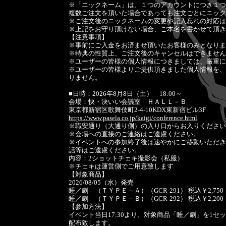
※「ニックネーム」は、１つのアカウントにつき１つ
複数ご注文を頂いた場合であっても注文ごとにニック
※ご注文後のニックネームの変更や記入忘れの対応は
※上記をお守り頂けない場合、ご本名を書かせて頂き
【注意事項】
※事前にご入金をお済ませ頂いたお客様のみとなりま
※特典の性質上、ご注文後のキャンセルはできません
※ユーザーの皆様の個人情報につきましては、厳重に
※ユーザーの皆様よりご提供頂きました個人情報を、
りません。
■日時：2026年8月8日（土） 18:00～
会場：快・決いい会議室 ＨＡＬＬ－Ｂ
東京都新宿区歌舞伎町2-4-10KDX東新宿ビル3F
https://www.pasela.co.jp/kaigi/conference.html
※職安通り（大通り側）の入り口からお入りください
※会場への直接のご連絡はご遠慮ください。
※イベントへの参加終了後は速やかにご移動いただき
話等はご遠慮ください。
内容：2ショットチェキ撮影会（私服）
※チェキは運営側でご用意致します
【対象商品】
2026/08/05（水）発売
睡／劇 （ＴＹＰＥ－Ａ）（GCR-291） 税込￥2,750
睡／劇 （ＴＹＰＥ－Ｂ）（GCR-292） 税込￥2,200
【参加方法】
イベント当日17:30より、対象商品「睡／劇」を1
配布致します。