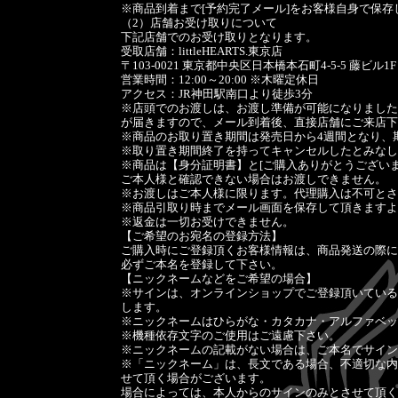
※商品到着まで[予約完了メール]をお客様自身で保存
（2）店舗お受け取りについて
下記店舗でのお受け取りとなります。
受取店舗：littleHEARTS.東京店
〒103-0021 東京都中央区日本橋本石町4-5-5 藤ビル1F
営業時間：12:00～20:00 ※木曜定休日
アクセス：JR神田駅南口より徒歩3分
※店頭でのお渡しは、お渡し準備が可能になりましたら
が届きますので、メール到着後、直接店舗にご来店下
※商品のお取り置き期間は発売日から4週間となり、
※取り置き期間終了を持ってキャンセルしたとみなし
※商品は【身分証明書】と[ご購入ありがとうござい
ご本人様と確認できない場合はお渡しできません。
※お渡しはご本人様に限ります。代理購入は不可とさ
※商品引取り時までメール画面を保存して頂きますよ
※返金は一切お受けできません。
【ご希望のお宛名の登録方法】
ご購入時にご登録頂くお客様情報は、商品発送の際に
必ずご本名を登録して下さい。
【ニックネームなどをご希望の場合】
※サインは、オンラインショップでご登録頂いている
します。
※ニックネームはひらがな・カタカナ・アルファベッ
※機種依存文字のご使用はご遠慮下さい。
※ニックネームの記載がない場合は、ご本名でサイン
※「ニックネーム」は、長文である場合、不適切な内
せて頂く場合がございます。
場合によっては、本人からのサインのみとさせて頂く