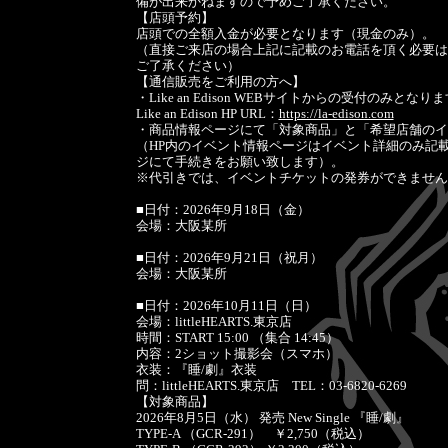
備が出来かねますので予めご了承ください。
【店頭予約】
店頭での全額入金が必要となります（現金のみ）。
（直接ご来店の場合上記に記載のお電話を頂く必要は
ご了承ください）
【通信販売をご利用の方へ】
・Like an Edison WEBサイトからの受付のみとなり
Like an Edison HP URL：
https://la-edison.com
・商品情報ページにて「対象商品」と「希望店舗のイ
（HP内のイベント情報ページはイベント詳細のみ記
ジにて手続きをお願い致します）。
※代引きでは、イベントチケットの発券ができません
■日付：2026年9月18日（金）
会場：大阪某所
■日付：2026年9月21日（祝月）
会場：大阪某所
■日付：2026年10月11日（日）
会場：littleHEARTS.東京店
時間：START 15:00 （集合 14:45）
内容：2ショット撮影会（スマホ）
衣装：『睡/劇』衣装
問：littleHEARTS.東京店 TEL：03-6820-6269
【対象商品】
2026年8月5日（水） 発売 New Single 『睡/劇』
TYPE-A （GCR-291） ￥2,750（税込）