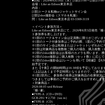
■日程：2026年8月19日（水）[1部]13:00～[2部]15:00
会場：Like an Edison東京本店
内容：
[1部]トーク＆私物orジャケットサイン会
[2部]2shot撮影会（スマホ＆私服）
問： Like an Edison東京本店 03-3369-3119
＜イベント参加方法＞
Like an Edison東京本店にて、2026年8月5日発売
ト参加券を差し上げます。
※1部のトーク＆サイン会は定員数に限りがございま
※1部のトーク付参加券はご予約の際、1度のご予約
※1部のサイン会は私物またはジャケットいずれかに
※1部は対象商品を複数枚ご購入の場合、購入枚数（
※2部の2shot撮影会はお客様のカメラを用います。
※2部の2shot撮影はご購入枚数（セット数）に応じ
※2部の2shot撮影会は2レーンを用いて【樹威】【
始予定です。
また【十夜】の開始時間は16:30頃を予定しておりま
（上記はあくまで予定時間となりますので、ご参加の
※1部2部共に、参加券の発券は対象商品の在庫状況
つきましては事前のご予約やご購入をおすすめします
＜対象商品＞
2026.08.05 wed Release
「睡 / 劇」
■TYPE-A（CD＋DVD）
GCR-291/￥2,750（tax in）
■TYPE-B（CD）