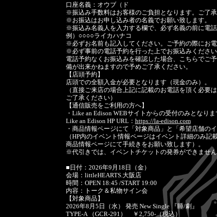
口座名義：オウブ（ド
※振込み手数料はお客様のご負担となります。ご了承
※お振込はお申し込み者の名義でお願い致します。
※振込み名義人を入力する欄で、必ず名義の前に電話
例）○○○○ライカハナコ
※必ずお名前も記入してください。ご予約の際にお電
※必ず事前の電話予約を行った上でお振込みください
電話予約なくお振込みを確認した場合、こちらでご予
備が出来かねますので予めご了承ください。
【店頭予約】
店頭での全額入金が必要となります（現金のみ）。
（直接ご来店の場合上記に記載のお電話を頂く必要は
ご了承ください）
【通信販売をご利用の方へ】
・Like an Edison WEBサイトからの受付のみとなり
Like an Edison HP URL：
https://la-edison.com
・商品情報ページにて「対象商品」と「希望店舗のイ
（HP内のイベント情報ページはイベント詳細のみ記
商品情報ページにて手続きをお願い致します）。
※代引きでは、イベントチケットの発券ができません
■日付：2026年9月18日（金）
会場：littleHEARTS.大阪店
時間：OPEN 18:45 /START 19:00
内容：トーク＆私物サイン会
【対象商品】
2026年8月5日（水） 発売 New Single 『睡/劇』
TYPE-A （GCR-291） ￥2,750-（税込）