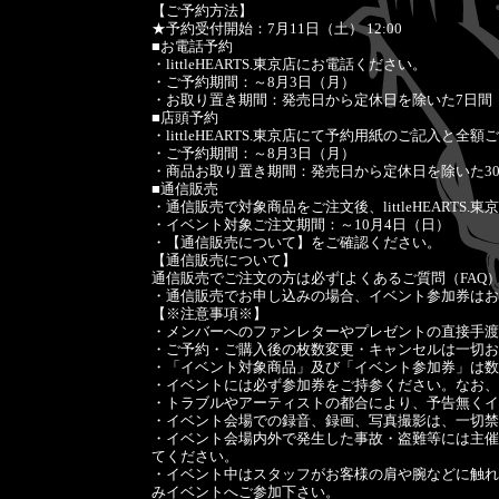
【ご予約方法】
★予約受付開始：7月11日（土） 12:00
■お電話予約
・littleHEARTS.東京店にお電話ください。
・ご予約期間：～8月3日（月）
・お取り置き期間：発売日から定休日を除いた7日間 （8
■店頭予約
・littleHEARTS.東京店にて予約用紙のご記入と
・ご予約期間：～8月3日（月）
・商品お取り置き期間：発売日から定休日を除いた30日間
■通信販売
・通信販売で対象商品をご注文後、littleHEARTS
・イベント対象ご注文期間：～10月4日（日）
・【通信販売について】をご確認ください。
【通信販売について】
通信販売でご注文の方は必ず[よくあるご質問（FAQ
・通信販売でお申し込みの場合、イベント参加券はお
【※注意事項※】
・メンバーへのファンレターやプレゼントの直接手渡
・ご予約・ご購入後の枚数変更・キャンセルは一切お
・「イベント対象商品」及び「イベント参加券」は数
・イベントには必ず参加券をご持参ください。なお、
・トラブルやアーティストの都合により、予告無くイ
・イベント会場での録音、録画、写真撮影は、一切禁
・イベント会場内外で発生した事故・盗難等には主催
てください。
・イベント中はスタッフがお客様の肩や腕などに触れ
みイベントへご参加下さい。