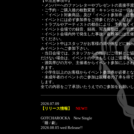
【※注意事項※】
・メンバーへのファンレターやプレゼントの直接手渡
・ご予約・ご購入後の枚数変更・キャンセルは一切お
・「イベント対象商品」及び「イベント参加券」は数
・イベントには必ず参加券をご持参ください。なお、
・トラブルやアーティストの都合により、予告無くイ
・イベント会場での録音、録画、写真撮影は、一切禁
・イベント会場内外で発生した事故・盗難等には主催
てください。
・イベント中はスタッフがお客様の肩や腕などに触れ
みイベントへご参加下さい。
・当日会場では、スタッフからの指示にご理解とご協
だけない場合は、イベントの中止もしくはご退場をい
・酒気帯びの方や、主催者からイベント参加にふさわ
きます。
・小学生以上のお客様からイベント参加券が必要とな
・未成年者のイベントのご参加は親権者の了承を得て
します。
全ての内容をご了承頂いたうえでのご参加をお願いし
2026.07.09
【リリース情報】
NEW!!
GOTCHAROCKA New Single
「睡 / 劇」
2026.08.05 wed Release!!