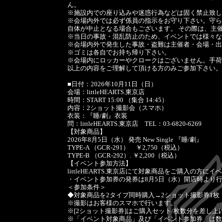
ん。
※施設内での座り込みや迷惑行為などは固く禁止致し
※会場内外では必ず係員の指示をお守り下さい。守ら
自体が中止となる場合もございます。 その際は、主
※当日の事故・混乱防止のため、イベントでは様々な
※会場内外で発生した事故・盗難は主催者・会場・出
※ゴミは各自でお持ち帰り下さい。
※会場内にロッカーやクロークはございません。手荷
以上の内容をご理解して頂ける方のみご参加下さい。
■日付：2026年10月11日（日）
会場：littleHEARTS.東京店
時間：START 15:00 （集合 14:45）
内容：2ショット撮影会（スマホ）
衣装：『睡/劇』衣装
問：littleHEARTS.東京店 TEL：03-6820-6269
【対象商品】
2026年8月5日（水） 発売 New Single 『睡/劇』
TYPE-A （GCR-291） ￥2,750（税込）
TYPE-B （GCR-292）. ￥2,200（税込）
【イベント参加方法】
littleHEARTS.東京店にて対象商品をご購入の方
・イベント参加券の発券は8月5日（水）開店時より
＜参加条件＞
◆対象商品を2タイプ同時購入→2ショット撮影券1枚
※撮影はお客様のスマホで行います。
※[2ショット撮影券]はご購入セット/枚数分を差し上
※「イベント対象商品」及び「イベント参加券」は数