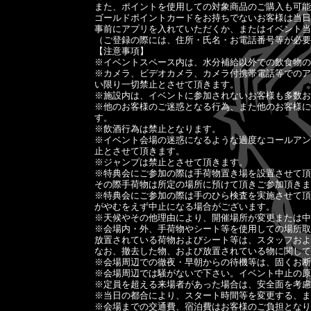
また、ポイントを使用しての対象商品のご購入も可能
ゴールドポイントカードをお持ちでないお客様は当日
事前にアプリを入れていただくか、またはイベント当
（ご登録の際には、住所・氏名・お電話番号等が必要
【注意事項】
※イベントスペース内は、水分補給以外での飲食物の
※カメラ、ビデオカメラ、カメラ付携帯電話等でのア
い限り一切禁止とさせて頂きます。
※施設内は、イベントに参加されないお客様も多数お
※他のお客様のご迷惑となる行為、また他のお客様に
す。
※飲酒行為は禁止となります。
※イベント会場の迷惑になるような過度なコールアン
止とさせて頂きます。
※ジャンプは禁止とさせて頂きます。
※特典会にご参加の際は手荷物置き場を設置させて頂
その際手荷物は所定の場所に預けて頂きご参加頂きま
※特典会にご参加の際は手のひら検査を実施させて頂
がやむをえず中止になる場合がございます。
※天候やその他理由により、開催場所が変更または中
※会場内・外、手荷物やシート等を使用しての場所取
放置されている荷物およびシート等は、スタッフおよ
なお、撤去した物、および放置されている物に関して
※会場周辺での徹夜・早朝からの待機等は、固くお断
※会場周辺では騒がないで下さい。イベント中止の原
※定員を超える来場者があった場合は、安全面を考慮
※当日の都合により、スタート時間等を変更する、ま
※会場までの交通費、宿泊費はお客様のご負担となり