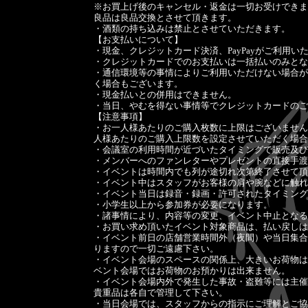
※お買上げ後のキャンセル・返金は一切お受けできま
良品は良品交換とさせて頂きます。
・酒類の持ち込みは禁止とさせていただきます。
【お支払いについて】
・現金、クレジットカード決済、PayPayがご利用い
・クレジットカードでのお支払いは一括払いのみとな
・通信環境等の事情によりご利用いただけない場合が
く場合もございます。
・現金払いとの併用はできません。
・当日、やむを得ない事情等でクレジットカードのご
【注意事項】
・お一人様あたりのご購入枚数に上限はございません
人様あたりのご購入上限数を設定させていただく場合
・会議室の利用時間が近づいたタイミングで販売及び
・メンバーへのファンレターやプレゼントの直接手渡
・イベントは時間内でも列が途切れ次第終了させて頂
・イベント中はスタッフがお客様の肩や腕などに触れ
・イベント当日は録音・録画・許可されたタイミング
・小学生以上から参加券が必要になります。
・諸事情により、内容等の変更、イベント中止となる
・お買い求め頂いたイベント対象商品は、払い戻しは
・イベント前日の店舗営業時間外（夜間）や当日集合
りますので一切ご遠慮下さい。
・イベント会場のスペースの関係上、大きいお荷物は
ベント会場ではお荷物のお預かりは出来ません。
・イベント会場内外で発生した事故・盗難等には主催
貴重品は各自で管理して下さい。
・当日会場では、スタッフからの指示にご理解とご協