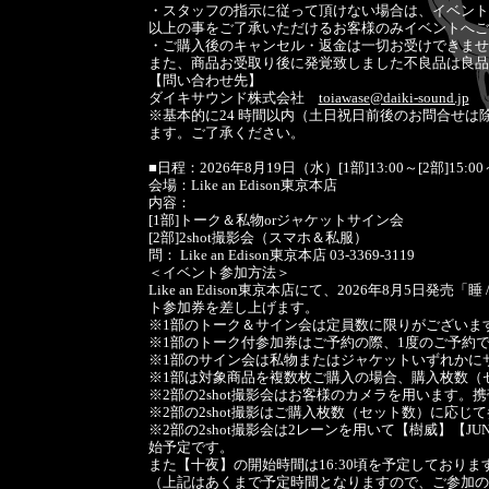
・スタッフの指示に従って頂けない場合は、イベント
以上の事をご了承いただけるお客様のみイベントへご
・ご購入後のキャンセル・返金は一切お受けできませ
また、商品お受取り後に発覚致しました不良品は良品
【問い合わせ先】
ダイキサウンド株式会社
toiawase@daiki-sound.jp
※基本的に24 時間以内（土日祝日前後のお問合せ
ます。ご了承ください。
■日程：2026年8月19日（水）[1部]13:00～[2部]15:00
会場：Like an Edison東京本店
内容：
[1部]トーク＆私物orジャケットサイン会
[2部]2shot撮影会（スマホ＆私服）
問： Like an Edison東京本店 03-3369-3119
＜イベント参加方法＞
Like an Edison東京本店にて、2026年8月5日発売
ト参加券を差し上げます。
※1部のトーク＆サイン会は定員数に限りがございま
※1部のトーク付参加券はご予約の際、1度のご予約
※1部のサイン会は私物またはジャケットいずれかに
※1部は対象商品を複数枚ご購入の場合、購入枚数（
※2部の2shot撮影会はお客様のカメラを用います。
※2部の2shot撮影はご購入枚数（セット数）に応じ
※2部の2shot撮影会は2レーンを用いて【樹威】【
始予定です。
また【十夜】の開始時間は16:30頃を予定しておりま
（上記はあくまで予定時間となりますので、ご参加の