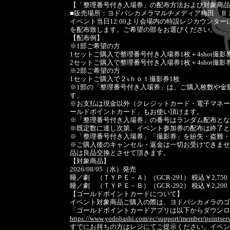
【「整理番号付き入場券」の配布方法および対象商品
■販売場所：ヨドバシカメラマルチメディア梅田 Ｂ
イベント当日12:00より会場内の特設レジカウンタ
を配布致します。ご希望の部をお選びください。
【配布例】
※1部ご希望の方
1セットご購入で整理番号付き入場券1枚＋4shot撮影
2セットご購入で整理番号付き入場券1枚＋4shot撮影
※2部ご希望の方
1セットご購入で２sｈｏｔ撮影券1枚
※1部の「整理番号付き入場券」は、ご購入枚数や金
す。
※お支払は現金以外（クレジットカード・電子マネー
ールドポイントカード」もお使い頂けます。
※「整理番号付き入場券」の番号はランダム配布とな
※既定数に達し次第、イベント参加券の配布は終了と
※「整理番号付き入場券」「撮影券」を紛失・盗難・
※ご購入後のキャンセル・返金は一切お受けできませ
品は良品交換とさせて頂きます。
【対象商品】
2026/08/05（水）発売
睡／劇 （ＴＹＰＥ－Ａ）（GCR-291） 税込￥2,750
睡／劇 （ＴＹＰＥ－Ｂ）（GCR-292） 税込￥2,200
【ゴールドポイントカードについて】
イベント対象商品ご購入の際は、ヨドバシカメラのゴ
「ゴールドポイントカードアプリは以下からダウンロ
https://www.yodobashi.com/ec/support/member/pointserv
すでにお持ちの方はレジにてご提示ください。イベン