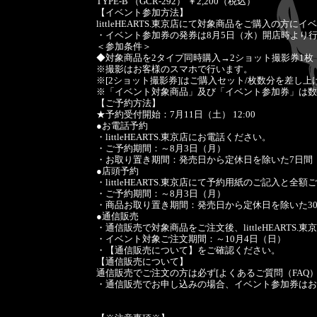
TYPE-B （GCR-292） ￥2,200（税込）
【イベント参加方法】
littleHEARTS.東京店にて対象商品をご購入の方
・イベント参加券の発券は8月5日（水）開店時より
＜参加条件＞
◆対象商品を2タイプ同時購入→2ショット撮影券1枚
※撮影はお客様のスマホで行います。
※[2ショット撮影券]はご購入セット/枚数分を差し上
※「イベント対象商品」及び「イベント参加券」は数
【ご予約方法】
★予約受付開始：7月11日（土） 12:00
●お電話予約
・littleHEARTS.東京店にお電話ください。
・ご予約期間：～8月3日（月）
・お取り置き期間：発売日から定休日を除いた7日間 （8
●店頭予約
・littleHEARTS.東京店にて予約用紙のご記入と
・ご予約期間：～8月3日（月）
・商品お取り置き期間：発売日から定休日を除いた30日間
●通信販売
・通信販売で対象商品をご注文後、littleHEARTS
・イベント対象ご注文期間：～10月4日（日）
・【通信販売について】をご確認ください。
【通信販売について】
通信販売でご注文の方は必ず[よくあるご質問（FAQ
・通信販売でお申し込みの場合、イベント参加券はお