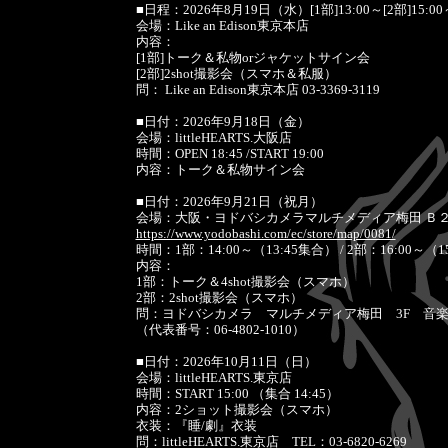
■日程：2026年8月19日（水）[1部]13:00～[2部]15:00
会場：Like an Edison東京本店
内容：
[1部]トーク＆私物orジャケットサイン会
[2部]2shot撮影会（スマホ＆私服）
問： Like an Edison東京本店 03-3369-3119
■日付：2026年9月18日（金）
会場：littleHEARTS.大阪店
時間：OPEN 18:45 /START 19:00
内容：トーク＆私物サイン会
■日付：2026年9月21日（祝月）
会場：大阪・ヨドバシカメラマルチメディア梅田 Ｂ
https://www.yodobashi.com/ec/store/map/0081/
時間：1部：14:00～（13:45集合） / 2部：16:00～（1
内容：
1部：トーク＆4shot撮影会（スマホ）
2部：2shot撮影会（スマホ）
問：ヨドバシカメラ マルチメディア梅田 3F 音
（代表番号：06-4802-1010）
■日付：2026年10月11日（日）
会場：littleHEARTS.東京店
時間：START 15:00 （集合 14:45）
内容：2ショット撮影会（スマホ）
衣装：『睡/劇』衣装
問：littleHEARTS.東京店 TEL：03-6820-6269