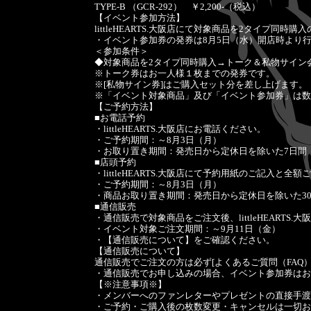
TYPE-B （GCR-292） ￥2,200-（税込）
【イベント参加方法】
littleHEARTS.大阪店にて対象商品を2タイプ同
・イベント参加券の発券は8月5日（水）開店時より
＜参加条件＞
◆対象商品を2タイプ同時購入→トーク＆私物サイン
※トーク券はお一人様１枚までの発券です。
※[私物サイン券]はご購入セット分を差し上げます。
※「イベント対象商品」及び「イベント参加券」は数
【ご予約方法】
■お電話予約
・littleHEARTS.大阪店にお電話ください。
・ご予約期間：～8月3日（月）
・お取り置き期間：発売日から定休日を除いた7日間 （8
■店頭予約
・littleHEARTS.大阪店にて予約用紙のご記入と
・ご予約期間：～8月3日（月）
・商品お取り置き期間：発売日から定休日を除いた30日間
■通信販売
・通信販売で対象商品をご注文後、littleHEARTS
・イベント対象ご注文期間：～9月11日（金）
・【通信販売について】をご確認ください。
【通信販売について】
通信販売でご注文の方は必ず[よくあるご質問（FAQ
・通信販売でお申し込みの場合、イベント参加券はお
【※注意事項※】
・メンバーへのファンレターやプレゼントの直接手渡
・ご予約・ご購入後の枚数変更・キャンセルは一切お