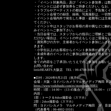
・「イベント対象商品」及び「イベント参加券」は数
・イベントには必ず参加券をご持参ください。なお、
・トラブルやアーティストの都合により、予告無くイ
・イベント会場での録音、録画、写真撮影は、一切禁
・イベント会場内外で発生した事故・盗難等には主催
てください。
・イベント中はスタッフがお客様の肩や腕などに触れ
みイベントへご参加下さい。
・当日会場では、スタッフからの指示にご理解とご協
だけない場合は、イベントの中止もしくはご退場をい
・酒気帯びの方や、主催者からイベント参加にふさわ
きます。
・小学生以上のお客様からイベント参加券が必要とな
・未成年者のイベントのご参加は親権者の了承を得て
します。
全ての内容をご了承頂いたうえでのご参加をお願いし
お問い合わせ
littleHEARTS.大阪店 TEL：06-4708-3090
■日付：2026年9月21日（祝月）
会場：大阪・ヨドバシカメラマルチメディア梅田 Ｂ
https://www.yodobashi.com/ec/store/map/0081/
時間：1部：14:00～（13:45集合） / 2部：16:00～（1
内容：
1部：トーク＆4shot撮影会（スマホ）
2部：2shot撮影会（スマホ）
問：ヨドバシカメラ マルチメディア梅田 3F 音
（代表番号：06-4802-1010）