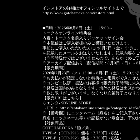
インストアの詳細はオフィシャルサイトまで
https://www.gotcharocka.com/instore.html
■日時：2026年8月8日（土） 15:00～
トーク＆オンライン特典会
内容：トーク＆名前入りジャケットサイン会
※本配信はご購入者様のみご視聴いただけます。
事前にご購入いただいた方には8月7日（金）までに
を記載したメールをお送りいたします。記載内容をご
（※即時送付ではございませんので、あらかじめご了
※アーカイブ配信あり（配信期間：8月9日（日）～8
【販売期間】
2026年7月23日（木）13:00～8月8日（土）15:20まで
※お支払いが確定しないと特典のご用意ができません
※コンビニ決済・振込のお客様は販売終了時間に未入
※発送は国内のみとなります。海外の発送は出来かね
※数に限りがございます。なくなり次第終了となりま
【販売URLはこちら】
◇エンタバONLINE STORE
→URL：
https://entabaonline.stores.jp/?category_id
※【備考欄】にニックネーム（宛名）をご記入下さい
宛名（ニックネーム等）の記載がない場合は、下のお
【対象商品】
GOTCHAROCKA「睡／劇」
TYPE-A（GCR-291）価格：2,750円（税込）
TYPE-B（GCR-292）価格：2,200円（税込）