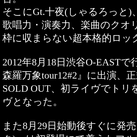
そこにGt.十夜(しゃるろっと)、B
歌唱力・演奏力、楽曲のクオ
枠に収まらない超本格的ロッ
2012年8月18日渋谷O-EASTで行
森羅万象tour12#2』に出
SOLD OUT、初ライヴで
ヴとなった。
また8月29日始動後すぐに発売された