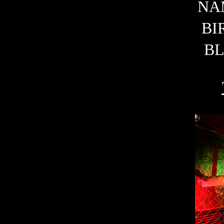
N
BI
B