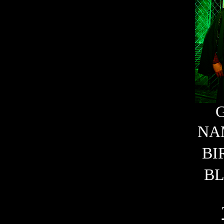
N
BI
B