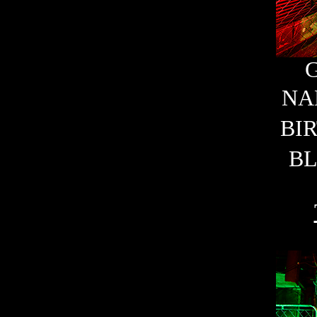
NA
BI
B